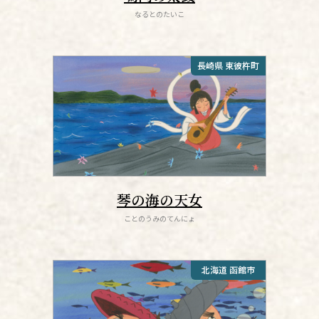
なるとのたいこ
長崎県 東彼杵町
琴の海の天女
ことのうみのてんにょ
北海道 函館市