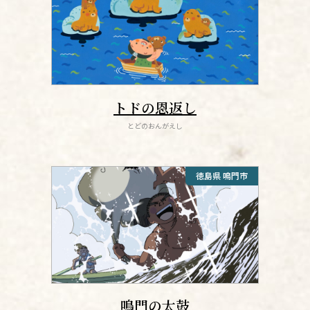
トドの恩返し
とどのおんがえし
徳島県 鳴門市
鳴門の太鼓