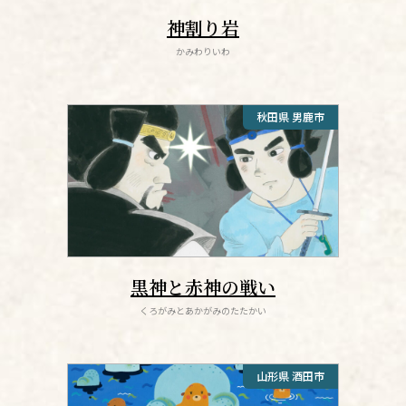
神割り岩
かみわりいわ
秋田県 男鹿市
黒神と赤神の戦い
くろがみとあかがみのたたかい
山形県 酒田市