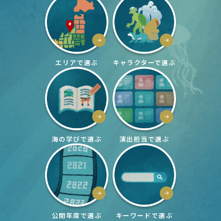
エリア
で選ぶ
キャラクター
で選ぶ
海の学び
で選ぶ
演出担当
で選ぶ
公開年度
で選ぶ
キーワード
で選ぶ