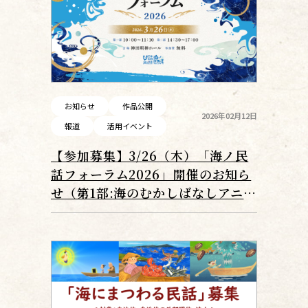
お知らせ
作品公開
2026年02月12日
報道
活用イベント
【参加募集】3/26（木）「海ノ民
話フォーラム2026」開催のお知ら
せ（第1部:海のむかしばなしアニメ
上映会、第2部:スペシャルセッシ
ョン）