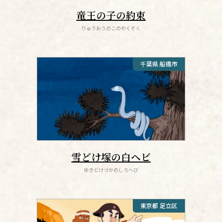
竜王の子の約束
りゅうおうのこのやくそく
千葉県 船橋市
雪どけ塚の白ヘビ
ゆきどけづかのしろへび
東京都 足立区