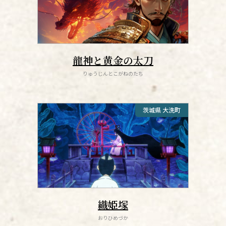
龍神と黄金の太刀
りゅうじんとこがねのたち
茨城県 大洗町
織姫塚
おりひめづか