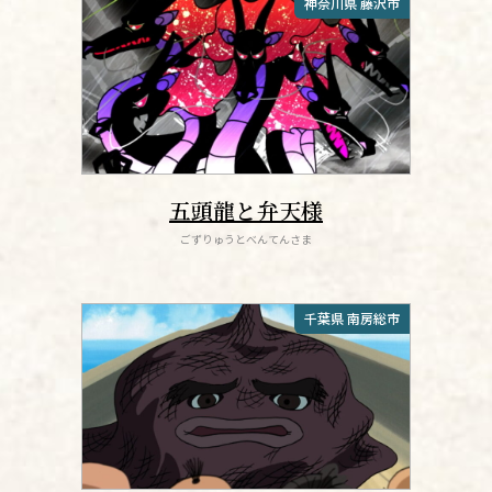
神奈川県 藤沢市
五頭龍と弁天様
ごずりゅうとべんてんさま
千葉県 南房総市