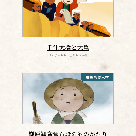
千住大橋と大亀
せんじゅおおはしとおおがめ
群馬県 嬬恋村
鎌原観音堂石段のものがたり