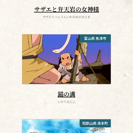
サザエと弁天岩の女神様
サザエとべんてんいわのめがみさま
富山県 魚津市
錨の溝
いかりのどぶ
和歌山県 串本町