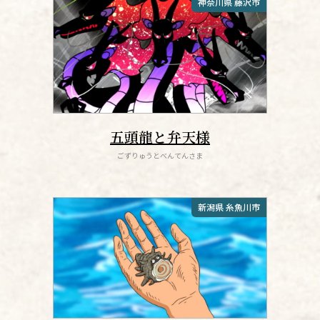
神奈川県 藤沢市
五頭龍と弁天様
ごずりゅうとべんてんさま
新潟県 糸魚川市