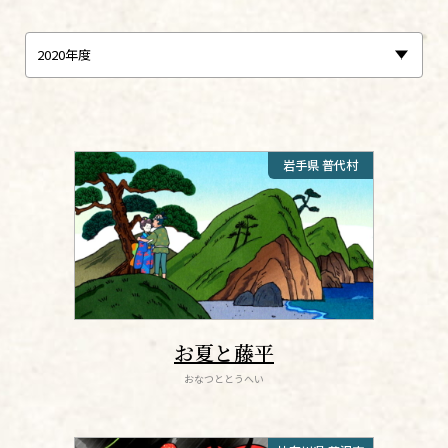
岩手県 普代村
お夏と藤平
おなつととうへい