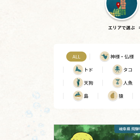
エリア
で選ぶ
ALL
神様・仏様
トド
タコ
天狗
人魚
島
猿
岐阜県 飛騨