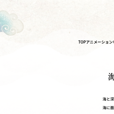
TOP
アニメーション
海と深
海に面