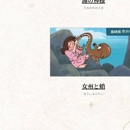
海の神様
うみのかみさま
長崎県 平戸
女州と蛸
みうしゅとたこ