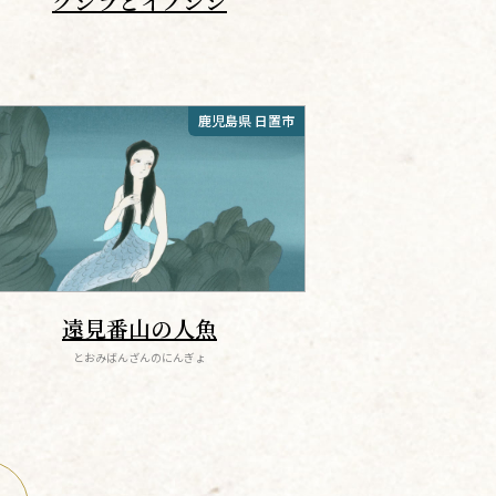
クジラとイノシシ
鹿児島県 日置市
遠見番山の人魚
とおみばんざんのにんぎょ