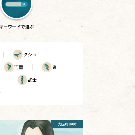
キーワード
で選ぶ
クジラ
河童
鬼
武士
鳥
大阪府 岬町