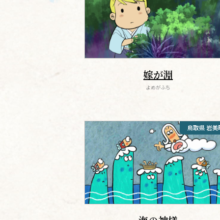
嫁が淵
よめがふち
鳥取県 岩美