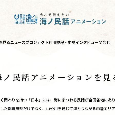
を見る
ニュース
プロジェクト
利用規程・申請
インタビュー
問合せ
海ノ民話
アニメーションを見
く関わりを持つ「日本」には、海にまつわる民話が全国各地にあ
した都道府県だけでなく、山や川を通じて海とつながる内陸エリ