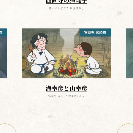
西圓寺の狸囃子
さいえんじのたぬきばやし
市
宮崎県 宮崎市
海幸彦と山幸彦
うみさちひことやまさちひこ