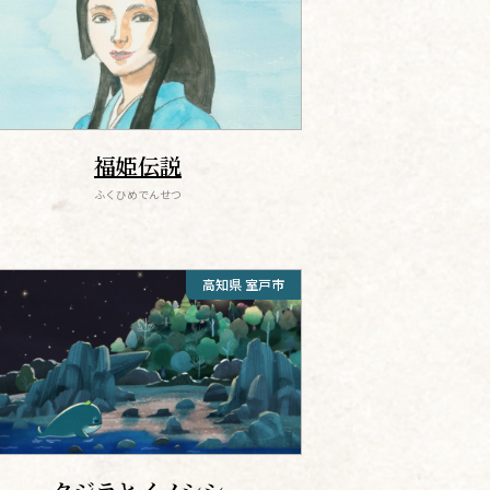
福姫伝説
ふくひめでんせつ
高知県 室戸市