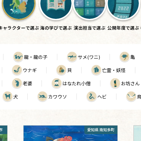
キャラクター
で選ぶ
海の学び
で選ぶ
演出担当
で選ぶ
公開年度
で選ぶ
龍・龍の子
サメ(ワニ)
亀
ウナギ
貝
亡霊・妖怪
老婆
はなたれ小僧
お坊さん
犬
カワウソ
ヘビ
市
愛知県 南知多町