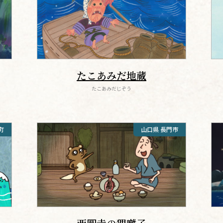
たこあみだ地蔵
たこあみだじぞう
町
山口県 長門市