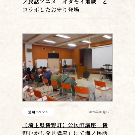
ノ民話アニメ「オタモイ地蔵」と
コラボしたお守り登場！
活用イベント
2026年03月17日
【埼玉県皆野町】公民館講座「皆
野むかし発見講座」にて海ノ民話