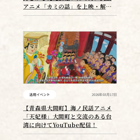
アニメ「カミの話」を上映・解
説！
活用イベント
2026年03月17日
【青森県大間町】海ノ民話アニメ
「天妃様」大間町と交流のある台
湾に向けてYouTube配信！