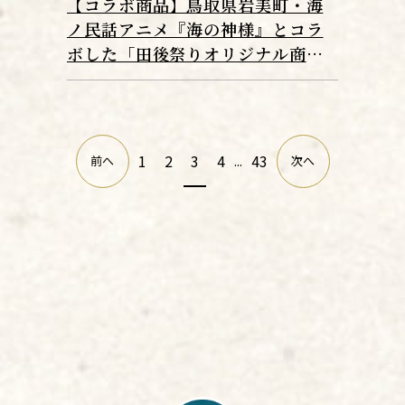
【コラボ商品】鳥取県岩美町・海
ノ民話アニメ『海の神様』とコラ
ボした「田後祭りオリジナル商
品」が販売開始！
1
2
3
4
43
前へ
...
次へ