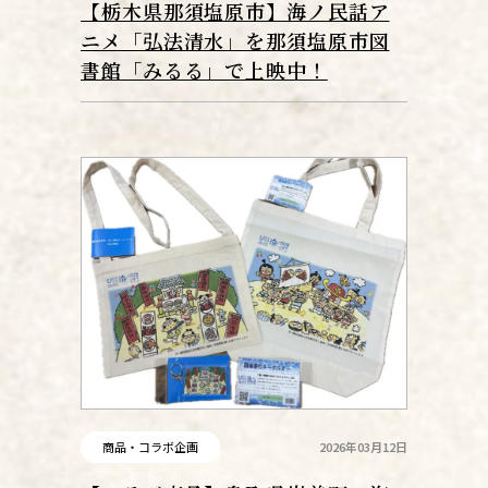
【栃木県那須塩原市】海ノ民話ア
ニメ「弘法清水」を那須塩原市図
書館「みるる」で上映中！
商品・コラボ企画
2026年03月12日