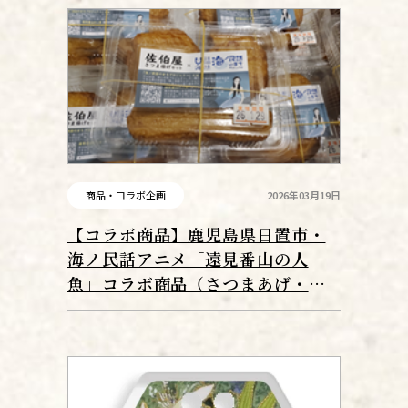
商品・コラボ企画
2026年03月19日
【コラボ商品】鹿児島県日置市・
海ノ民話アニメ「遠見番山の人
魚」コラボ商品（さつまあげ・干
物等）販売中！