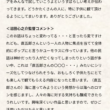
アをみんなで試していこうよというすばらしい考えが伝わ
ってきます。どうかたくさんの人に、特に子供に観て頂け
るようにしてまいります。ありがとうございました。
＜沼田心之介監督コメント＞
このお話はちょっと変わってる・・・と言ったら変ですけ
れども、直五郎さんという一人の人物に焦点を当てて全体
的にポップにと言うかユーモラスに作っています。他の民
話は神妙だったり人が亡くなってしまったりという話が多
い中、これは「直五郎さんの〇〇〇・・・」みたいにシリ
ーズ化してつなげられそうな、おもしろく子供たちにとて
も楽しんで観てもらえる内容になったと思います。（直五
郎さんの）海に潜ってみようという発想からは海へのロマ
ンを感じますし、人々の海に対する気持ちも醸成できたら
うれしいです。興味深くいい作品と思いますので、ぜひご
活用いただけたらと思います。