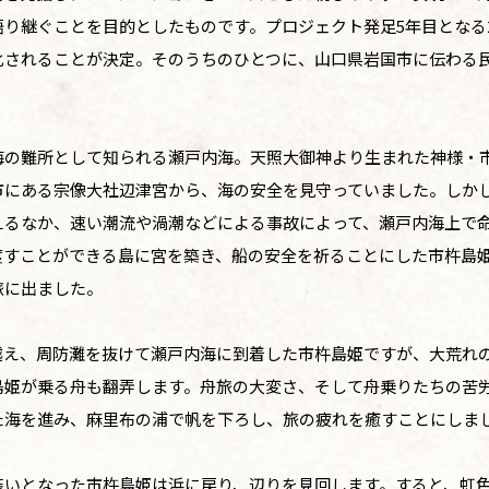
り継ぐことを目的としたものです。プロジェクト発足5年目となる2
化されることが決定。そのうちのひとつに、山口県岩国市に伝わる
海の難所として知られる瀬戸内海。天照大御神より生まれた神様・
市にある宗像大社辺津宮から、海の安全を見守っていました。しか
えるなか、速い潮流や渦潮などによる事故によって、瀬戸内海上で
渡すことができる島に宮を築き、船の安全を祈ることにした市杵島
旅に出ました。
越え、周防灘を抜けて瀬戸内海に到着した市杵島姫ですが、大荒れ
島姫が乗る舟も翻弄します。舟旅の大変さ、そして舟乗りたちの苦
た海を進み、麻里布の浦で帆を下ろし、旅の疲れを癒すことにしま
装いとなった市杵島姫は浜に戻り、辺りを見回します。すると、虹