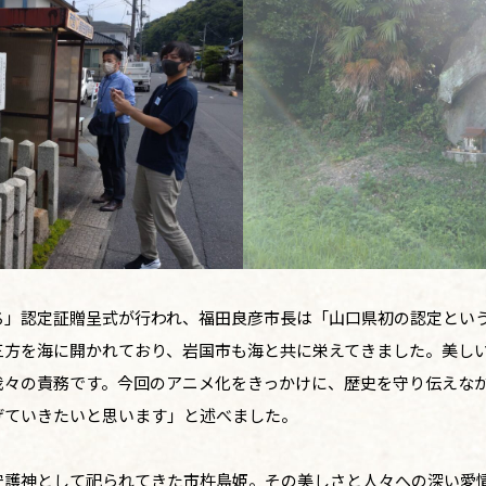
ち」認定証贈呈式が行われ、福田良彦市長は「山口県初の認定とい
三方を海に開かれており、岩国市も海と共に栄えてきました。美し
我々の責務です。今回のアニメ化をきっかけに、歴史を守り伝えな
げていきたいと思います」と述べました。
守護神として祀られてきた市杵島姫。その美しさと人々への深い愛