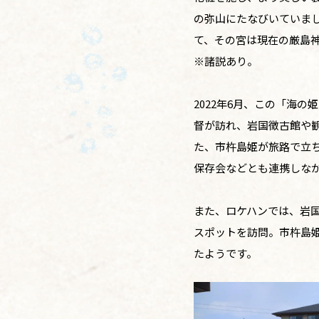
の弥山にたなびいていま
て、その宮は現在の厳島
※諸説あり。
2022年6月、この「海
督が訪れ、岩国徴古館や
た、市杵島姫が旅路で立
保存会などとも連携しな
また、ロケハンでは、岩
スポットを訪問。市杵島
たようです。