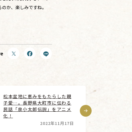
るのか、楽しみですね。
re
松本盆地に恵みをもたらした親
子愛…。長野県大町市に伝わる
民話「泉小太郎伝説」をアニメ
化！
2022年11月17日