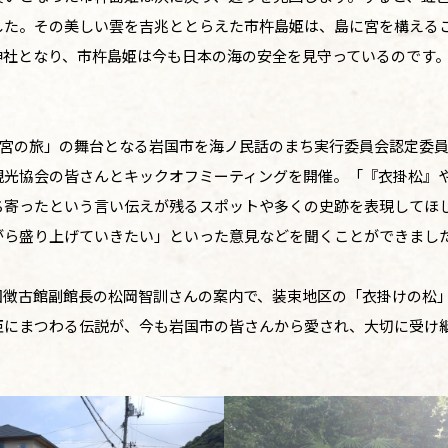
した。その美しい雲を吉兆ととらえた市杵島姫は、島に宮を構える
神社となり、市杵島姫は今も日本の海の安全を見守っているのです
の姫宮の旅」の舞台となる岩国市を海ノ民話のまち実行委員会認定委
観光協会の皆さんとキックオフミーティングを開催。「『衣掛松』
ち寄ったという言い伝えが残るスポットや多くの史跡を表現してほ
がら盛り上げていきたい」といった意見などを聞くことができまし
国徴古館副館長の松岡智訓さんの案内で、装束地区の「衣掛けの松
姫にまつわる伝説が、今も岩国市の皆さんから愛され、大切に受け