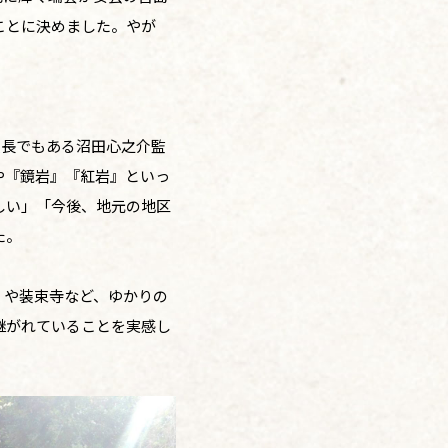
ことに決めました。やが
。
員長でもある沼田心之介監
や『鏡岩』『紅岩』といっ
しい」「今後、地元の地区
た。
」や装束寺など、ゆかりの
継がれていることを実感し