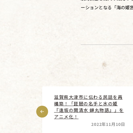
ーションとなる「海の姫宮
滋賀県大津市に伝わる民話を再
構築！「琵琶の名手と水の姫
『逢坂の関清水 蝉丸物語』」を
アニメ化！
2022年11月10日