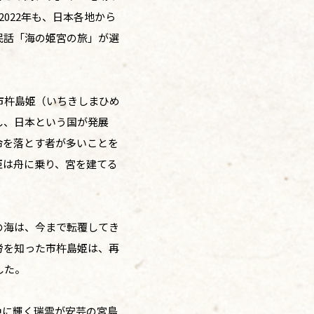
022年も、日本各地から
民話「海の姫宮の旅」が選
市杵島姫（いちきしまひめ
し、日本という国が発展
命を落とす者が多いことを
姫は舟に乗り、宮を建てる
の海は、今まで転覆してき
労を知った市杵島姫は、再
した。
色に輝く瑞雲が安芸の宮島