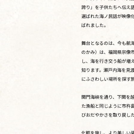
誇り」を子供たちへ伝え語
選ばれた海ノ民話が映像
ばれました。
舞台となるのは、今も航
のかみ）は、福岡県宗像
し、海を行き交う船が増
知ります。瀬戸内海を見
にふさわしい場所を探す
関門海峡を通り、下関を
た漁船と同じように市杵
びおだやかさを取り戻し
化粧を施し、より美しい