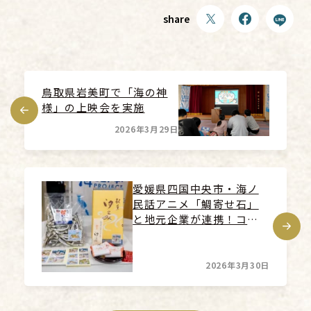
share
鳥取県岩美町で「海の神
様」の上映会を実施
2026年3月29日
愛媛県四国中央市・海ノ
民話アニメ「鯛寄せ石」
と地元企業が連携！コラ
ボ商品発売を開始＆表敬
訪問・上映会の様子を放
送
2026年3月30日