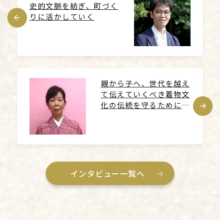
史的文脈を紡ぎ、
町づく
りに活かしていく
親から子へ、世代を越え
て伝えていくべき
着物文
化の伝統を守るためにで
きること
インタビュー一覧へ